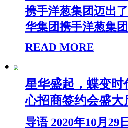
携手洋葱集团迈出了重
华集团携手洋葱集团战
READ MORE
星华盛起，蝶变时代
心招商签约会盛大
导语 2020年10月