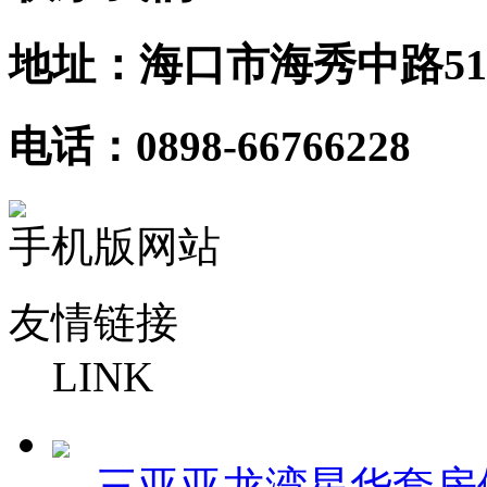
地址：海口市海秀中路51
电话：0898-66766228
手机版网站
友情链接
LINK
三亚亚龙湾星华套房