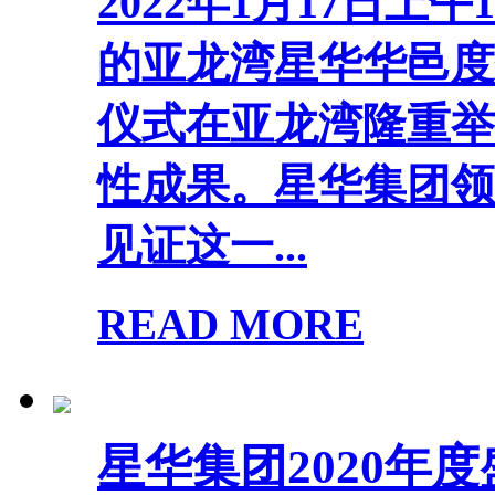
2022年1月17日上
的亚龙湾星华华邑度
仪式在亚龙湾隆重举
性成果。星华集团领
见证这一...
READ MORE
星华集团2020年