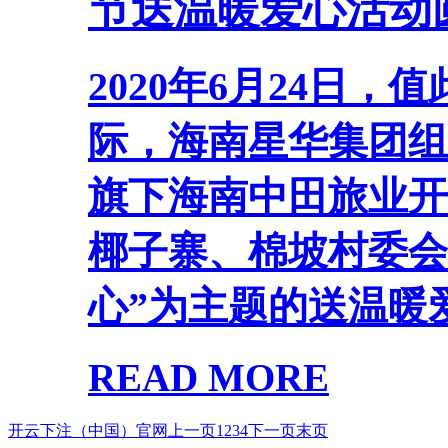
节送温暖爱心活动
2020年6月24日
际，海南星华集团组
旗下海南中田旅业开
椰子寨、棉坡村委会
心”为主题的送温暖爱
READ MORE
开云下注（中国）官网
上一页
1
2
3
4
下一页
末页