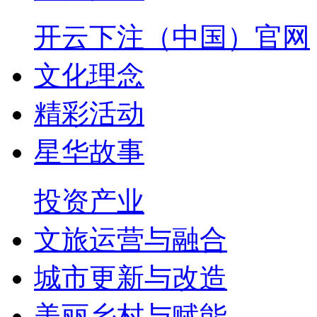
开云下注（中国）官网
文化理念
精彩活动
星华故事
投资产业
文旅运营与融合
城市更新与改造
美丽乡村与赋能