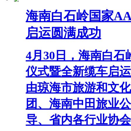
海南白石岭国家A
启运圆满成功
4月30日，海南白石
仪式暨全新缆车启运
由琼海市旅游和文化
团、海南中田旅业公
导、省内各行业协会、