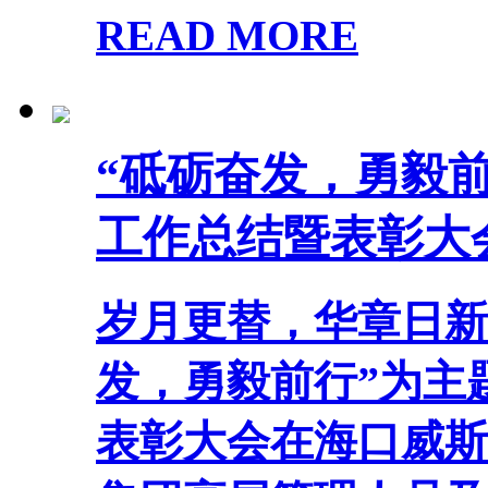
READ MORE
“砥砺奋发，勇毅前
工作总结暨表彰大
岁月更替，华章日新。
发，勇毅前行”为主题
表彰大会在海口威斯